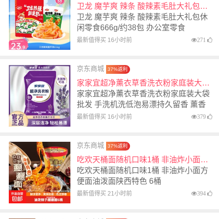
卫龙 魔芋爽 辣条 酸辣素毛肚大礼包休闲零食666g/约38包 办公室零食
卫龙 魔芋爽 辣条 酸辣素毛肚大礼包休
闲零食666g/约38包 办公室零食
最新值得买 16小时前
271
京东商城
37%返利
家家宜超净薰衣草香洗衣粉家庭装大袋批发 手洗机洗低泡易漂持久留香 薰香超净洗衣粉10斤
家家宜超净薰衣草香洗衣粉家庭装大袋
批发 手洗机洗低泡易漂持久留香 薰香
超净洗衣粉10斤
最新值得买 16小时前
379
京东商城
37%返利
吃欢天桶面随机口味1桶 非油炸小面方便面油泼面陕西特色 6桶
吃欢天桶面随机口味1桶 非油炸小面方
便面油泼面陕西特色 6桶
最新值得买 21小时前
394