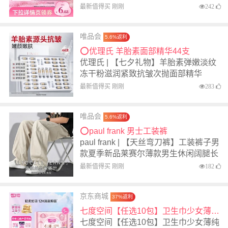
最新值得买 刚刚
242
唯品会
5.6%返利
⭕优理氏 羊胎素面部精华44支
优理氏 | 【七夕礼物】羊胎素弹嫩淡纹
冻干粉滋润紧致抗皱次抛面部精华
最新值得买 刚刚
283
唯品会
5.6%返利
⭕paul frank 男士工装裤
paul frank | 【天丝弯刀裤】工装裤子男
款夏季新品莱赛尔薄款男生休闲阔腿长
裤
最新值得买 刚刚
182
京东商城
37%返利
七度空间【任选10包】卫生巾少女薄纯棉卫生巾日用夜用组 极薄245mm5片
七度空间【任选10包】卫生巾少女薄纯