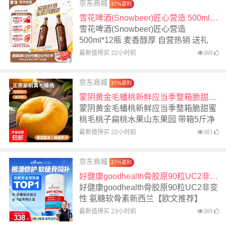
京东商城
37%返利
雪花啤酒(Snowbeer)匠心营造 500ml*12瓶 麦香醇厚 自营热销 送礼
雪花啤酒(Snowbeer)匠心营造
500ml*12瓶 麦香醇厚 自营热销 送礼
最新值得买 22小时前
369
京东商城
37%返利
蒙阴黄金毛蟠桃新鲜应当季整箱脆甜蜜桃毛桃子扁桃水果山东果园 带箱5斤净重4.6斤中果
蒙阴黄金毛蟠桃新鲜应当季整箱脆甜蜜
桃毛桃子扁桃水果山东果园 带箱5斤净
重4.6斤中果
最新值得买 22小时前
383
京东商城
37%返利
好健康goodhealth骨胶原90粒UC2非变性 氨糖软骨素新西兰【欧文推荐】
好健康goodhealth骨胶原90粒UC2非变
性 氨糖软骨素新西兰【欧文推荐】
最新值得买 23小时前
369