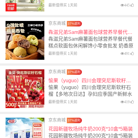
最新值得买 1天前
445
京东商城
37%返利
犇滋兄弟Sam麻薯面包球营养早餐代餐糕点软面包休闲解馋小零食批发 奶香原味+巧克力味+抹茶蔓越莓味 20包*1箱
犇滋兄弟Sam麻薯面包球营养早餐代餐
糕点软面包休闲解馋小零食批发 奶香原
味+巧克力味+抹茶蔓越莓味 20包*1箱
最新值得买 1天前
491
京东商城
37%返利
愉果（yuguo）四川会理突尼斯软籽石榴【多地次日达】孕妇应季国产新鲜水果礼盒 净重4.5斤-5斤 | 臻选好果 |【单果6-8两】 【赤玉凝香 | 送开果器】
愉果（yuguo）四川会理突尼斯软籽石
榴【多地次日达】孕妇应季国产新鲜水
果礼盒 净重4.5斤-5斤 | 臻选好果 |【单
最新值得买 1天前
419
果6-8两】 【赤玉凝香 | 送开果器】
京东商城
37%返利
花园新疆牧场纯牛奶200克*10盒*5箱装
花园新疆牧场纯牛奶200克*10盒*5箱装