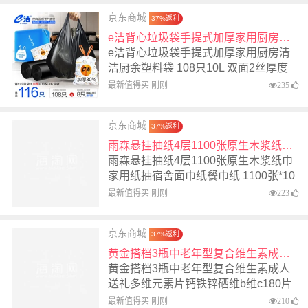
京东商城
37%返利
e洁背心垃圾袋手提式加厚家用厨房清洁厨余塑料袋 108只10L 双面2丝厚度 45x59cm送旅行装1包
e洁背心垃圾袋手提式加厚家用厨房清
洁厨余塑料袋 108只10L 双面2丝厚度
45x59cm送旅行装1包
最新值得买 刚刚
235
京东商城
37%返利
雨森悬挂抽纸4层1100张原生木浆纸巾家用纸抽宿舍面巾纸餐巾纸 1100张*10提
雨森悬挂抽纸4层1100张原生木浆纸巾
家用纸抽宿舍面巾纸餐巾纸 1100张*10
提
最新值得买 刚刚
223
京东商城
37%返利
黄金搭档3瓶中老年型复合维生素成人送礼多维元素片钙铁锌硒维b维c180片
黄金搭档3瓶中老年型复合维生素成人
送礼多维元素片钙铁锌硒维b维c180片
最新值得买 刚刚
210