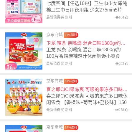
七度空间【任选10包】卫生巾少女薄纯
棉卫生巾日用夜用组 少女275mm5片
最新值得买 刚刚
164
京东商城
37%返利
卫龙 辣条 亲嘴烧 混合口味1300g/约100片香辣麻辣鸡汁休闲解馋小零食
卫龙 辣条 亲嘴烧 混合口味1300g/约
100片香辣麻辣鸡汁休闲解馋小零食
最新值得买 刚刚
293
京东商城
37%返利
喜之郎CiCi果冻爽 可吸的果冻多口味休闲零食 【香橙味+葡萄味+荔枝味】150克*10支
喜之郎CiCi果冻爽 可吸的果冻多口味休
闲零食 【香橙味+葡萄味+荔枝味】150
克*10支
最新值得买 刚刚
278
京东商城
37%返利