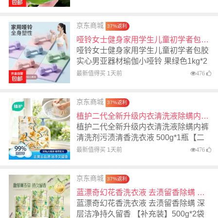
京东商城
37%返利
哑铃女士健身家用学生儿童初学者包胶实心男亚器材瑜伽小哑铃 果绿色1kg*2支
哑铃女士健身家用学生儿童初学者包胶
实心男亚器材瑜伽小哑铃 果绿色1kg*2
支
最新值得买 1天前
476
京东商城
37%返利
植护二代全新升级内衣清洗液除螨内裤清洗剂污渍清香洗衣液 500g*1瓶【二代升级款去黄去血污】
植护二代全新升级内衣清洗液除螨内裤
清洗剂污渍清香洗衣液 500g*1瓶【二
代升级款去黄去血污】
最新值得买 1天前
476
京东商城
37%返利
蓝漂奇幻花香洗衣液 去渍留香除螨 深层洁净持久留香 【补充装】500g*2袋
蓝漂奇幻花香洗衣液 去渍留香除螨 深
层洁净持久留香 【补充装】500g*2袋