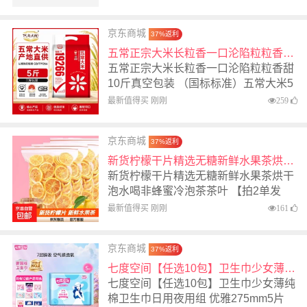
京东商城
37%返利
五常正宗大米长粒香一口沦陷粒粒香甜10斤真空包装 （国标标准）五常大米5斤
五常正宗大米长粒香一口沦陷粒粒香甜
10斤真空包装 （国标标准）五常大米5
斤
最新值得买 刚刚
259
京东商城
37%返利
新货柠檬干片精选无糖新鲜水果茶烘干泡水喝非蜂蜜冷泡茶茶叶 【拍2单发货】原味柠檬片20g*1袋
新货柠檬干片精选无糖新鲜水果茶烘干
泡水喝非蜂蜜冷泡茶茶叶 【拍2单发
货】原味柠檬片20g*1袋
最新值得买 刚刚
161
京东商城
37%返利
七度空间【任选10包】卫生巾少女薄纯棉卫生巾日用夜用组 优雅275mm5片
七度空间【任选10包】卫生巾少女薄纯
棉卫生巾日用夜用组 优雅275mm5片