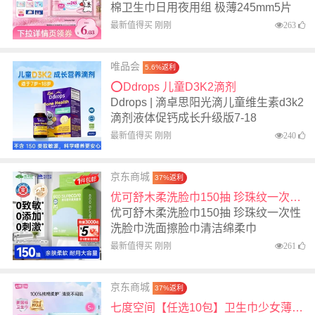
棉卫生巾日用夜用组 极薄245mm5片
最新值得买 刚刚
263
唯品会
5.6%返利
⭕Ddrops 儿童D3K2滴剂
Ddrops | 滴卓思阳光滴儿童维生素d3k2
滴剂液体促钙成长升级版7-18
最新值得买 刚刚
240
京东商城
37%返利
优可舒木柔洗脸巾150抽 珍珠纹一次性洗脸巾洗面擦脸巾清洁绵柔巾
优可舒木柔洗脸巾150抽 珍珠纹一次性
洗脸巾洗面擦脸巾清洁绵柔巾
最新值得买 刚刚
261
京东商城
37%返利
七度空间【任选10包】卫生巾少女薄纯棉卫生巾日用夜用组 少女275mm5片