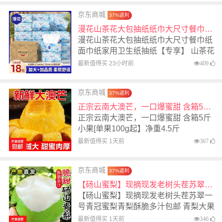
京东商城
37%返利
漫花山茶花大包抽纸纸巾大尺寸餐巾纸面巾纸家用卫生纸抽纸【专享】 山茶花抽纸 5层 400张*18包
漫花山茶花大包抽纸纸巾大尺寸餐巾纸
面巾纸家用卫生纸抽纸【专享】 山茶花
抽纸 5层 400张*18包
最新值得买 23小时前
409
京东商城
37%返利
正宗云南大澳芒，一口爆蜜甜 含箱5斤小果[单果100g起】净重4.5斤
正宗云南大澳芒，一口爆蜜甜 含箱5斤
小果[单果100g起】净重4.5斤
最新值得买 1天前
367
京东商城
37%返利
【砀山蜜梨】现摘现发老树头茬苏翠一号青冠蜜梨青梨酥脆多汁包邮 青梨大果带箱5斤净重4.5单果223g
【砀山蜜梨】现摘现发老树头茬苏翠一
号青冠蜜梨青梨酥脆多汁包邮 青梨大果
带箱5斤净重4.5单果223g
最新值得买 1天前
346