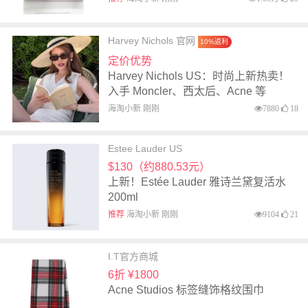
Harvey Nichols 官网
10%返利
定价优势
Harvey Nichols US：时尚上新热卖！
入手 Moncler、西太后、Acne 等
海淘小新 刚刚
7880
18
Estee Lauder US
$130（约880.53元）
上新！Estée Lauder 雅诗兰黛复活水
200ml
推荐
海淘小新 刚刚
9104
21
I.T官方商城
6折 ¥1800
Acne Studios 标签缝饰格纹围巾