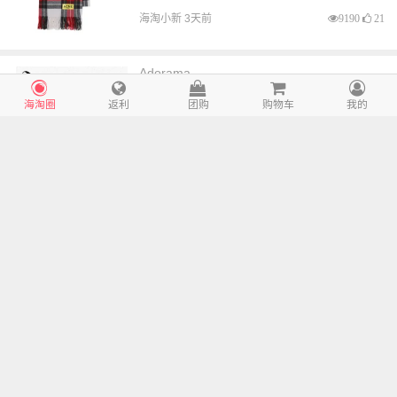
海淘小新 3天前
9190
21
Adorama
至高立省$650
海淘圈
返利
团购
购物车
我的
Adorama：返校焕新季！摄影、数码、
影音、创作器材等
推荐
海淘小新 3天前
7571
17
Perricone裴礼康官网
5%返利
6.5折 $142（约961.81元）
Perricone MD 经典系列滋养洁面乳+面
部紧致精华液+面部保湿霜套装
推荐
海淘小新 3天前
8829
20
Selfridges
9%返利
HK$480（约414.38元）
补货！Jellycat Yapsby 吉娃娃