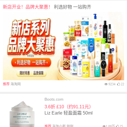
新店开业！品牌大聚惠！
利选好物 一站购齐
推荐
海淘网
9234
22
Boots.com
3.6折 £10（约91.11元）
Liz Earle 轻盈面霜 50ml
推荐
海淘小新 刚刚
1.09万
25