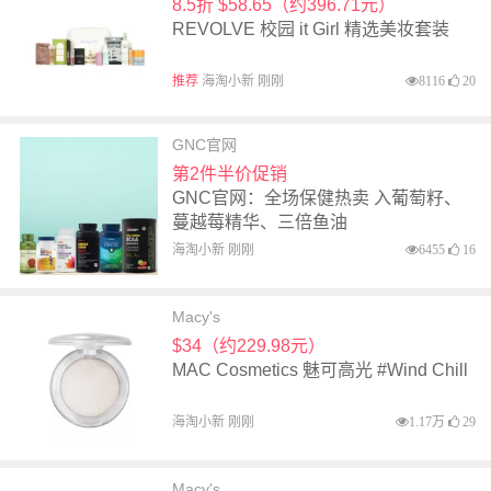
8.5折 $58.65（约396.71元）
REVOLVE 校园 it Girl 精选美妆套装
推荐
海淘小新 刚刚
8116
20
GNC官网
第2件半价促销
GNC官网：全场保健热卖 入葡萄籽、
蔓越莓精华、三倍鱼油
海淘小新 刚刚
6455
16
Macy's
$34（约229.98元）
MAC Cosmetics 魅可高光 #Wind Chill
海淘小新 刚刚
1.17万
29
Macy's