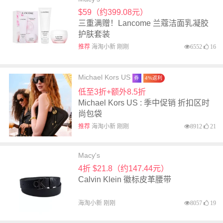
$59（约399.08元）
三重满赠！Lancome 兰蔻洁面乳凝胶
护肤套装
推荐
海淘小新 刚刚
6552
16
Michael Kors US
券
4%返利
低至3折+额外8.5折
Michael Kors US : 季中促销 折扣区时
尚包袋
推荐
海淘小新 刚刚
8912
21
Macy's
4折 $21.8（约147.44元）
Calvin Klein 徽标皮革腰带
海淘小新 刚刚
8057
19