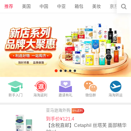
推荐
美国
中国
中亚
箱包
美妆
京东
新手入门
海淘返利
邀请有礼
微信群
海淘转运
亚马逊海外购
6%返利
到手价¥121.4
【含税直邮】Cetaphil 丝塔芙 面部精华