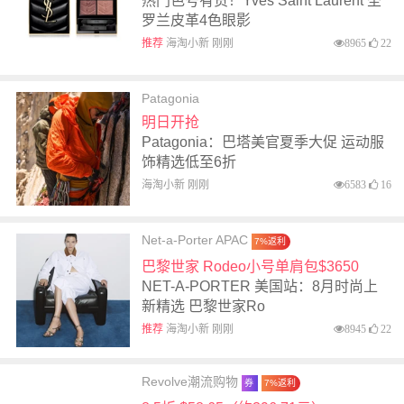
热门色号有货！Yves Saint Laurent 圣
罗兰皮革4色眼影
推荐
海淘小新 刚刚
8965
22
Patagonia
明日开抢
Patagonia：巴塔美官夏季大促 运动服
饰精选低至6折
海淘小新 刚刚
6583
16
Net-a-Porter APAC
7%返利
巴黎世家 Rodeo小号单肩包$3650
NET-A-PORTER 美国站：8月时尚上
新精选 巴黎世家Ro
推荐
海淘小新 刚刚
8945
22
Revolve潮流购物
券
7%返利