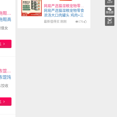
APP
网易严选猫湿粮宠物零食浓汤大口肉罐头 鸡肉+三文鱼85g*6罐
网易严选猫湿粮宠物零食
微信群
px居家拖鞋EVA防滑凉拖鞋居家室内浴室洗澡静音凉拖鞋高颜值女士 A款树莓粉 38-39
浓汤大口肉罐头 鸡肉+三
拖鞋高
文鱼85g*6罐
最新值得买 刚刚
176
盒子
颜值女
达
佳帮手窄缝饺子盒冷冻专用食品级饺子盒京东自营速冻馄饨水饺收纳盒5层
冻馄饨
水饺收
达