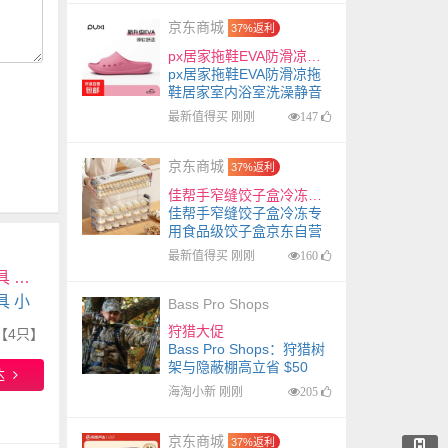
京东商城
37%返利
px居家拖鞋EVA防滑凉拖鞋居家室内浴室洗澡静音凉拖鞋高颜值女士 A款树莓粉 38-39
px居家拖鞋EVA防滑凉拖
鞋居家室内浴室洗澡静音
凉拖鞋高颜值女士 A款树
最新值得买 刚刚
147
莓粉 38-39
京东商城
37%返利
佳帮手窄缝饺子盒冷冻专用食品级饺子盒京东自营速冻馄饨水饺收纳盒5层
佳帮手窄缝饺子盒冷冻专
用食品级饺子盒京东自营
速冻馄饨水饺收纳盒5层
最新值得买 刚刚
160
肆月日式盘子家用陶瓷盘菜盘早餐盘高颜值釉下彩餐具 小碗【4只】
 小
Bass Pro Shops
狩猎大促
【4只】
Bass Pro Shops：狩猎树
架与隐蔽棚高立省 $50
达
海淘小新 刚刚
205
京东商城
37%返利