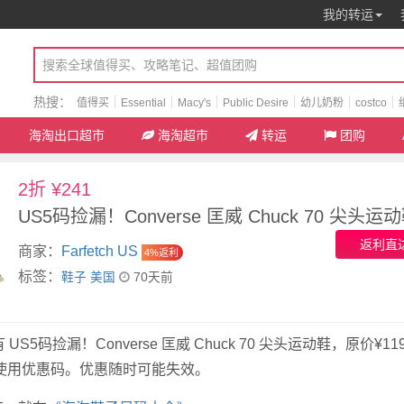
我的转运
热搜：
值得买
Essential
Macy's
Public Desire
幼儿奶粉
costco
海淘出口超市
海淘超市
转运
团购
2折 ¥241
US5码捡漏！Converse 匡威 Chuck 70 尖头运
返利直
商家：
Farfetch US
4%返利
标签：
鞋子
美国
70天前
现有 US5码捡漏！Converse 匡威 Chuck 70 尖头运动鞋，原价¥11
需使用优惠码。优惠随时可能失效。