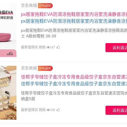
京东商城
37%返利
px居家拖鞋EVA防滑凉拖鞋居家室内浴室洗澡静音凉
颜值女士 A款树莓粉 38-39
px居家拖鞋EVA防滑凉拖鞋居家室内浴室洗澡静音凉拖鞋高
士 A款树莓粉 38-39
最新值得买 刚刚
返利直
147
京东商城
37%返利
佳帮手窄缝饺子盒冷冻专用食品级饺子盒京东自营速
水饺收纳盒5层
佳帮手窄缝饺子盒冷冻专用食品级饺子盒京东自营速冻馄饨
纳盒5层
最新值得买 刚刚
返利直
160