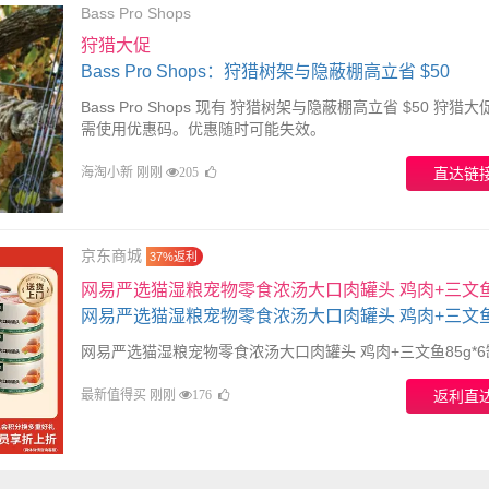
Bass Pro Shops
狩猎大促
Bass Pro Shops：狩猎树架与隐蔽棚高立省 $50
Bass Pro Shops 现有 狩猎树架与隐蔽棚高立省 $50 狩猎
需使用优惠码。优惠随时可能失效。
海淘小新 刚刚
直达链
205
京东商城
37%返利
网易严选猫湿粮宠物零食浓汤大口肉罐头 鸡肉+三文
85g*6罐
网易严选猫湿粮宠物零食浓汤大口肉罐头 鸡肉+三文鱼85g*6
最新值得买 刚刚
返利直
176