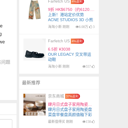
Farfetch US
4%返利
9折 HK$6750（约6120.9元）
上新！港站定价优势
ACNE STUDIOS 3D 小熊
印花牛仔裤
ge
海淘小新 刚刚
6.08万
3
g
Farfetch US
4%返利
 we
6.5折 ¥3038
OUR LEGACY 交叉带运
动鞋
有问题
海淘小新 刚刚
557
最新推荐
京东商城
37%返利
肆月日式盘子家用陶瓷盘菜盘早餐盘高颜值釉下彩餐具 小碗【4只】
肆月日式盘子家用陶瓷盘
菜盘早餐盘高颜值釉下彩
餐具 小碗【4只】
最新值得买 刚刚
158