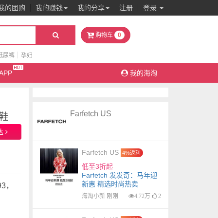
我的团购
我的赚钱
我的分享
注册
登录
0
购物车
纸尿裤
孕妇
APP
我的海淘
Farfetch US
动鞋
达
Farfetch US
4%返利
低至3折起
Farfetch 发发奇：马年迎
新惠 精选时尚热卖
93，
海淘小新 刚刚
4.72万
2